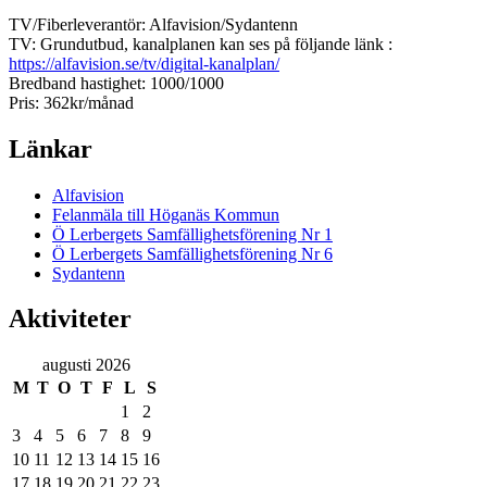
TV/Fiberleverantör: Alfavision/Sydantenn
TV: Grundutbud, kanalplanen kan ses på följande länk :
https://alfavision.se/tv/digital-kanalplan/
Bredband hastighet: 1000/1000
Pris: 362kr/månad
Länkar
Alfavision
Felanmäla till Höganäs Kommun
Ö Lerbergets Samfällighetsförening Nr 1
Ö Lerbergets Samfällighetsförening Nr 6
Sydantenn
Aktiviteter
augusti 2026
M
T
O
T
F
L
S
1
2
3
4
5
6
7
8
9
10
11
12
13
14
15
16
17
18
19
20
21
22
23