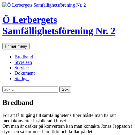
Hoppa
till
innehåll
Ö Lerbergets
Samfällighetsförening Nr. 2
Sök
Primär meny
Bredband
Styrelsen
Service
Dokument
Stadgar
Sök
efter:
Bredband
För att få tillgång till samfällighetens fiber måste man ha rätt
mediakonverter installerad i huset.
Om man är osäker på konvertern kan man kontakta Jonas Jeppsson i
styrelsen så kommer han förbi och kollar på det