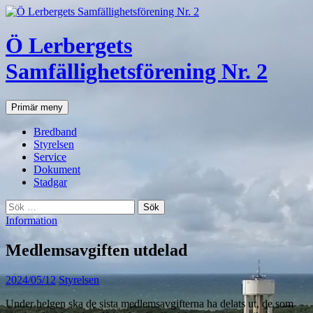
Hoppa
till
innehåll
Ö Lerbergets
Samfällighetsförening Nr. 2
Sök
Primär meny
Bredband
Styrelsen
Service
Dokument
Stadgar
Sök
efter:
Information
Medlemsavgiften utdelad
2024/05/12
Styrelsen
Under helgen ska de sista medlemsavgifterna ha delats ut, de som