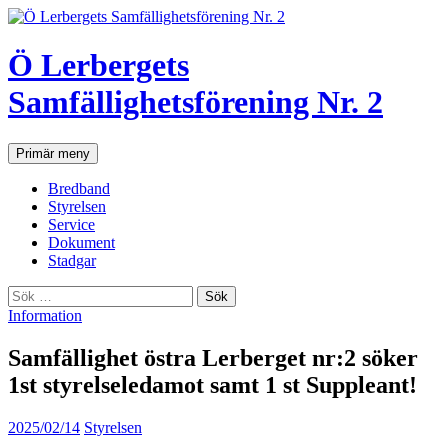
Hoppa
till
innehåll
Ö Lerbergets
Samfällighetsförening Nr. 2
Sök
Primär meny
Bredband
Styrelsen
Service
Dokument
Stadgar
Sök
efter:
Information
Samfällighet östra Lerberget nr:2 söker
1st styrelseledamot samt 1 st Suppleant!
2025/02/14
Styrelsen