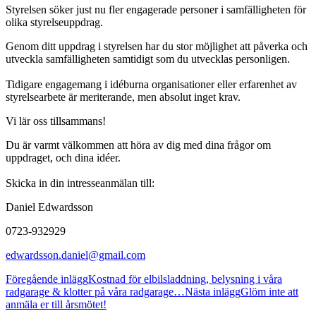
Styrelsen söker just nu fler engagerade personer i samfälligheten för
olika styrelseuppdrag.
Genom ditt uppdrag i styrelsen har du stor möjlighet att påverka och
utveckla samfälligheten samtidigt som du utvecklas personligen.
Tidigare engagemang i idéburna organisationer eller erfarenhet av
styrelsearbete är meriterande, men absolut inget krav.
Vi lär oss tillsammans!
Du är varmt välkommen att höra av dig med dina frågor om
uppdraget, och dina idéer.
Skicka in din intresseanmälan till:
Daniel Edwardsson
0723-932929
edwardsson.daniel@gmail.com
Inläggsnavigering
Föregående inlägg
Kostnad för elbilsladdning, belysning i våra
radgarage & klotter på våra radgarage…
Nästa inlägg
Glöm inte att
anmäla er till årsmötet!