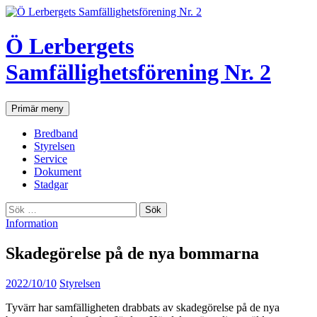
Hoppa
till
innehåll
Ö Lerbergets
Samfällighetsförening Nr. 2
Sök
Primär meny
Bredband
Styrelsen
Service
Dokument
Stadgar
Sök
efter:
Information
Skadegörelse på de nya bommarna
2022/10/10
Styrelsen
Tyvärr har samfälligheten drabbats av skadegörelse på de nya