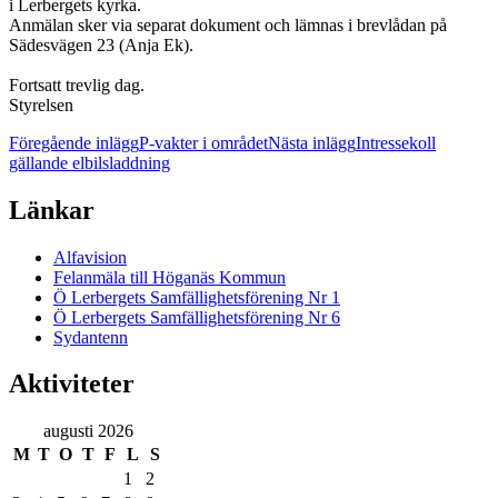
i Lerbergets kyrka.
Anmälan sker via separat dokument och lämnas i brevlådan på
Sädesvägen 23 (Anja Ek).
Fortsatt trevlig dag.
Styrelsen
Inläggsnavigering
Föregående inlägg
P-vakter i området
Nästa inlägg
Intressekoll
gällande elbilsladdning
Länkar
Alfavision
Felanmäla till Höganäs Kommun
Ö Lerbergets Samfällighetsförening Nr 1
Ö Lerbergets Samfällighetsförening Nr 6
Sydantenn
Aktiviteter
augusti 2026
M
T
O
T
F
L
S
1
2