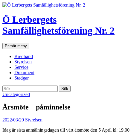
Hoppa
till
innehåll
Ö Lerbergets
Samfällighetsförening Nr. 2
Sök
Primär meny
Bredband
Styrelsen
Service
Dokument
Stadgar
Sök
efter:
Uncategorized
Årsmöte – påminnelse
2022/03/29
Styrelsen
Idag är sista anmälningsdagen till vårt årsmöte den 5 April kl: 19.00