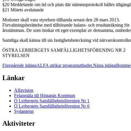
§20 Meddelande om tid och plats där stämmoprotokoll hålles tillgängl
§21 Mötets avslutande
Motioner skall vara styrelsen tillhanda senast den 28 mars 2013.
Förvaltningsberättelse med tillhörande balans- och resultaträkning för
årsstämman. De som önskar ett eget exemplar av densamma, ombedes 
Samtliga skall känna till sin fastighetsbeteckning vid närvarokontro
ÖSTRA LERBERGETS SAMFÄLLIGHETSFÖRENING NR 2
STYRELSEN
Inläggsnavigering
Föregående inlägg
ALFA utökar programutbudet.
Nästa inlägg
Bommen
Länkar
Alfavision
Felanmäla till Höganäs Kommun
Ö Lerbergets Samfällighetsförening Nr 1
Ö Lerbergets Samfällighetsförening Nr 6
Sydantenn
Aktiviteter