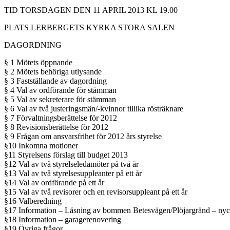
TID TORSDAGEN DEN 11 APRIL 2013 KL 19.00
PLATS LERBERGETS KYRKA STORA SALEN
DAGORDNING
§ 1 Mötets öppnande
§ 2 Mötets behöriga utlysande
§ 3 Fastställande av dagordning
§ 4 Val av ordförande för stämman
§ 5 Val av sekreterare för stämman
§ 6 Val av två justeringsmän/-kvinnor tillika rösträknare
§ 7 Förvaltningsberättelse för 2012
§ 8 Revisionsberättelse för 2012
§ 9 Frågan om ansvarsfrihet för 2012 års styrelse
§10 Inkomna motioner
§11 Styrelsens förslag till budget 2013
§12 Val av två styrelseledamöter på två år
§13 Val av två styrelsesuppleanter på ett år
§14 Val av ordförande på ett år
§15 Val av två revisorer och en revisorsuppleant på ett år
§16 Valberedning
§17 Information – Låsning av bommen Betesvägen/Plöjargränd – nyc
§18 Information – garagerenovering
§19 Övriga frågor