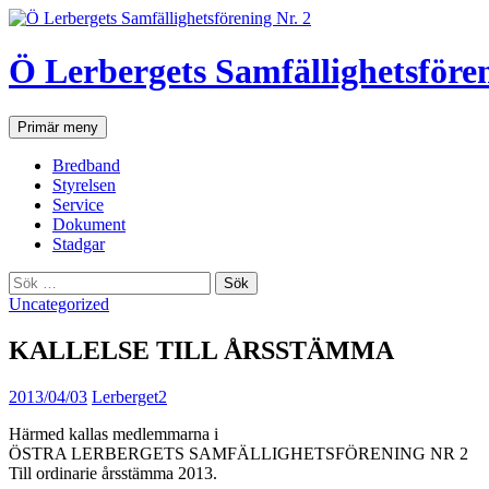
Hoppa
till
innehåll
Ö Lerbergets Samfällighetsfören
Sök
Primär meny
Bredband
Styrelsen
Service
Dokument
Stadgar
Sök
efter:
Uncategorized
KALLELSE TILL ÅRSSTÄMMA
2013/04/03
Lerberget2
Härmed kallas medlemmarna i
ÖSTRA LERBERGETS SAMFÄLLIGHETSFÖRENING NR 2
Till ordinarie årsstämma 2013.